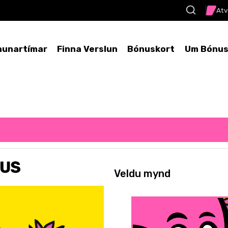
Atv
nunartímar
Finna Verslun
Bónuskort
Um Bónu
Veldu mynd