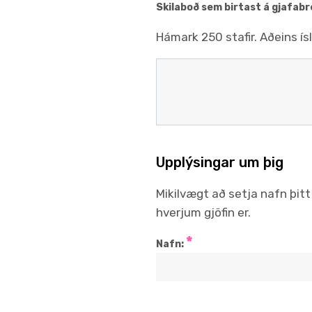
Skilaboð sem birtast á gjafabr
Hámark 250 stafir. Aðeins ísl
Upplýsingar um þig
Mikilvægt að setja nafn þitt 
hverjum gjöfin er.
*
Nafn: